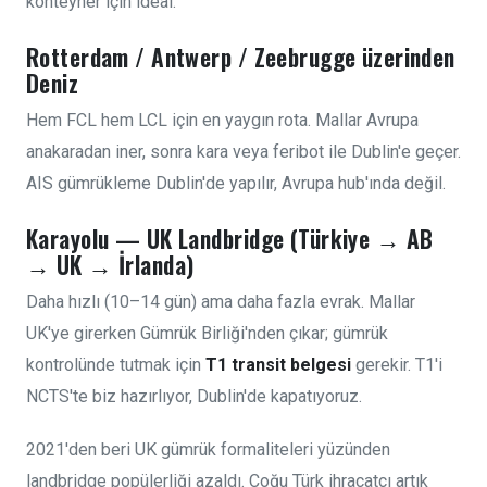
konteyner için ideal.
Rotterdam / Antwerp / Zeebrugge üzerinden
Deniz
Hem FCL hem LCL için en yaygın rota. Mallar Avrupa
anakaradan iner, sonra kara veya feribot ile Dublin'e geçer.
AIS gümrükleme Dublin'de yapılır, Avrupa hub'ında değil.
Karayolu — UK Landbridge (Türkiye → AB
→ UK → İrlanda)
Daha hızlı (10–14 gün) ama daha fazla evrak. Mallar
UK'ye girerken Gümrük Birliği'nden çıkar; gümrük
kontrolünde tutmak için
T1 transit belgesi
gerekir. T1'i
NCTS'te biz hazırlıyor, Dublin'de kapatıyoruz.
2021'den beri UK gümrük formaliteleri yüzünden
landbridge popülerliği azaldı. Çoğu Türk ihracatçı artık