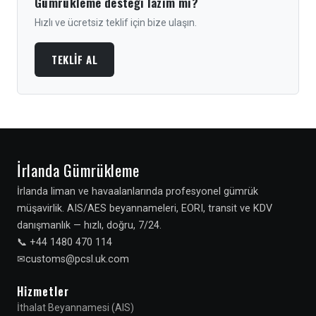
Gümrükleme desteği lazım mı?
Hızlı ve ücretsiz teklif için bize ulaşın.
TEKLIF AL
İrlanda Gümrükleme
İrlanda liman ve havaalanlarında profesyonel gümrük
müşavirlik. AIS/AES beyannameleri, EORI, transit ve KDV
danışmanlık — hızlı, doğru, 7/24.
📞 +44 1480 470 114
✉
Hizmetler
İthalat Beyannamesi (AIS)