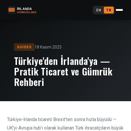
EN
TR
18 Kasım 2025
GUIDES
Türkiye'den İrlanda'ya —
Pratik Ticaret ve Gümrük
Rehberi
Türkiye-İrlanda ticareti Brexit'ten sonra hızla büyüdü —
UK'yi Avrupa hub'ı olarak kullanan Türk ihracatçıların büyük