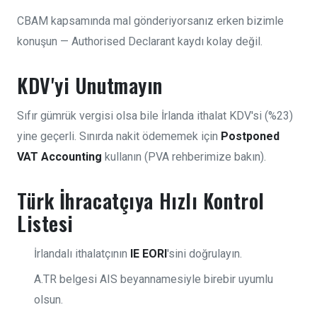
CBAM kapsamında mal gönderiyorsanız erken bizimle
konuşun — Authorised Declarant kaydı kolay değil.
KDV'yi Unutmayın
Sıfır gümrük vergisi olsa bile İrlanda ithalat KDV'si (%23)
yine geçerli. Sınırda nakit ödememek için
Postponed
VAT Accounting
kullanın (PVA rehberimize bakın).
Türk İhracatçıya Hızlı Kontrol
Listesi
İrlandalı ithalatçının
IE EORI
'sini doğrulayın.
A.TR belgesi AIS beyannamesiyle birebir uyumlu
olsun.