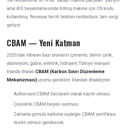
Sık reddedilme: A.TR'de "sanayi makine parçaları" yazıyor
ama AIS beyannamesinde bitmiş makine için CN kodu
kullanılmış. Revenue tercih talebini reddediyor, tam vergi
geliyor.
CBAM — Yeni Katman
2026'dan itibaren bazı ürünlerin (çimento, demir-çelik,
alüminyum, gübre, elektrik, hidrojen) Türkiye menşeli
İrlanda ithalatı
CBAM (Karbon Sınırı Düzenleme
Mekanizması)
uyumu gerektirir. İrlandalı ithalatçının:
Authorised CBAM Declarant olarak kayıtlı olması.
Çeyreklik CBAM beyanı sunması.
Zamanla gömülü karbona eşdeğer CBAM sertifikası
teslim etmesi gerekecek.