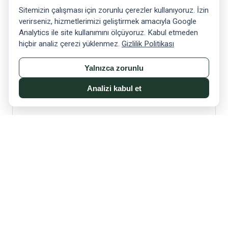
Sitemizin çalışması için zorunlu çerezler kullanıyoruz. İzin
verirseniz, hizmetlerimizi geliştirmek amacıyla Google
Dublin Liman Bilgisi
Analytics ile site kullanımını ölçüyoruz. Kabul etmeden
İrlanda dış ticaretinin yaklaşık yarısı Dublin Port'tan
hiçbir analiz çerezi yüklenmez.
Gizlilik Politikası
geçer — limanın işleyişine ve operasyonel detaylara
Yalnızca zorunlu
hakimiz.
Analizi kabul et
Türkçe Tam Destek
Türk ihracatçı ve ithalatçılar için baştan sona Türkçe
iletişim, faturalandırma ve dokümantasyon.