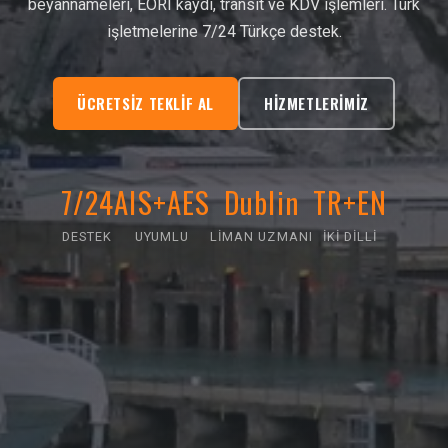
beyannameleri, EORI kaydı, transit ve KDV işlemleri. Türk
işletmelerine 7/24 Türkçe destek.
ÜCRETSIZ TEKLIF AL
HIZMETLERIMIZ
7/24
AIS+AES
Dublin
TR+EN
DESTEK
UYUMLU
LIMAN UZMANI
İKI DILLI