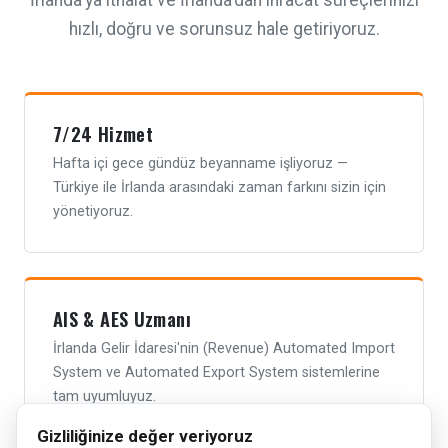
İrlanda'ya ithalat ve İrlanda'dan ihracat süreçlerinizi
hızlı, doğru ve sorunsuz hale getiriyoruz.
7/24 Hizmet
Hafta içi gece gündüz beyanname işliyoruz —
Türkiye ile İrlanda arasındaki zaman farkını sizin için
yönetiyoruz.
AIS & AES Uzmanı
İrlanda Gelir İdaresi'nin (Revenue) Automated Import
System ve Automated Export System sistemlerine
tam uyumluyuz.
Gizliliğinize değer veriyoruz