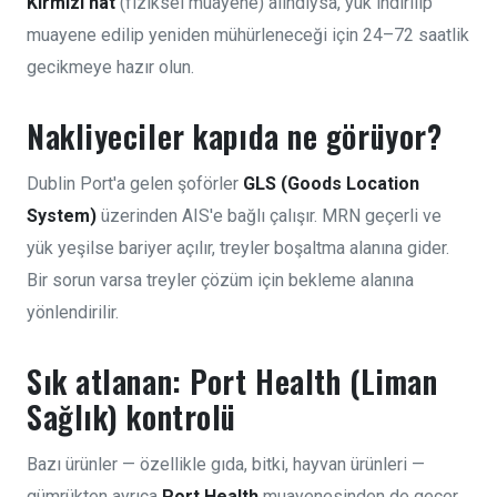
Kırmızı hat
(fiziksel muayene) alındıysa, yük indirilip
muayene edilip yeniden mühürleneceği için 24–72 saatlik
gecikmeye hazır olun.
Nakliyeciler kapıda ne görüyor?
Dublin Port'a gelen şoförler
GLS (Goods Location
System)
üzerinden AIS'e bağlı çalışır. MRN geçerli ve
yük yeşilse bariyer açılır, treyler boşaltma alanına gider.
Bir sorun varsa treyler çözüm için bekleme alanına
yönlendirilir.
Sık atlanan: Port Health (Liman
Sağlık) kontrolü
Bazı ürünler — özellikle gıda, bitki, hayvan ürünleri —
gümrükten ayrıca
Port Health
muayenesinden de geçer.