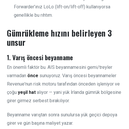
Forwarder'ınız LoLo (lift-on/lift-off) kullanıyorsa
genellikle bu rıhtım.
Gümrükleme hızını belirleyen 3
unsur
1. Varış öncesi beyanname
En önemli faktör bu. AIS beyannamesini gemi/treyler
varmadan
önce
sunuyoruz. Varış öncesi beyannameler
Revenue'nun risk motoru tarafından önceden işleniyor ve
çoğu
yeşil hat
alıyor — yani yük İrlanda gümrük bölgesine
girer girmez serbest bırakılıyor.
Beyanname varıştan sonra sunulursa yük geçici depoya
girer ve gün başına maliyet yazar.