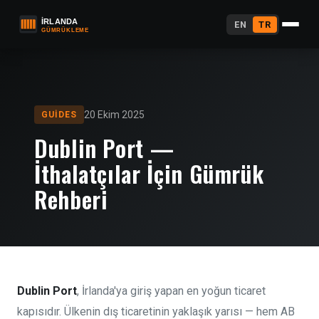
EN
TR
20 Ekim 2025
GUIDES
Dublin Port —
İthalatçılar İçin Gümrük
Rehberi
Dublin Port
, İrlanda'ya giriş yapan en yoğun ticaret
kapısıdır. Ülkenin dış ticaretinin yaklaşık yarısı — hem AB